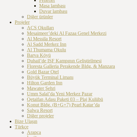
Fenerler
Masa lambası
Duvar lambası
Diğer ürünler
Projeler
ACS Okulları
Mesaimeer’deki Al Fazaa Genel Merkezi
Al Messila Resort
Al Sadd Merkez Inn
Al Thumama Okulu
Barva Köyü
Duhail’de ISF Kampının Geliştirilmesi
Floresta Galleria Perakende Bldg. & Manzara
Gold Bazar Otel
Büyük Terminal Limanı
Hilton Garden Inn
Mawater Şehri
Umm Salal’da Yeni Merkez Pazar
Qetaifan Adası Paketi 03 – Plaj Kulübü
Konut Bldg. (B+G+7) Pearl Katar’da
Salwa Resort
Diğer projeler
Bize Ulaşın
Türkçe
Arapça