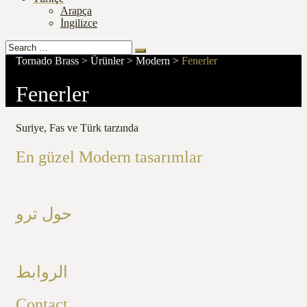
Arapça
İngilizce
Search
Search
for:
Tornado Brass
>
Ürünler
>
Modern
>
Fenerler
Fenerler
Suriye, Fas ve Türk tarzında
En güzel Modern tasarımlar
حول ترو
الروابط
Contact