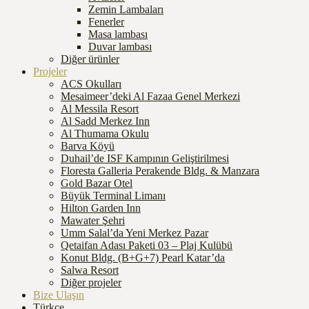
Zemin Lambaları
Fenerler
Masa lambası
Duvar lambası
Diğer ürünler
Projeler
ACS Okulları
Mesaimeer’deki Al Fazaa Genel Merkezi
Al Messila Resort
Al Sadd Merkez Inn
Al Thumama Okulu
Barva Köyü
Duhail’de ISF Kampının Geliştirilmesi
Floresta Galleria Perakende Bldg. & Manzara
Gold Bazar Otel
Büyük Terminal Limanı
Hilton Garden Inn
Mawater Şehri
Umm Salal’da Yeni Merkez Pazar
Qetaifan Adası Paketi 03 – Plaj Kulübü
Konut Bldg. (B+G+7) Pearl Katar’da
Salwa Resort
Diğer projeler
Bize Ulaşın
Türkçe